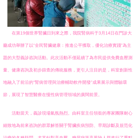
在第19個世界腎臟日到來之際，我院腎病科于3月14日在門診大
廳成功舉辦了以“全民腎臟健康：推進公平獲取，優化治療實踐”為主
題的大型義診咨詢活動。此次活動不僅延續了為市民提供免費血壓測
量、健康咨詢及初步篩查的傳統服務，更引人注目的是，科室創新性
地融入了前沿的“腎病管理與治療輔助軟件開發”成果展示與體驗環
節，展現了智慧醫療在慢性病管理領域的廣闊前景。
活動當天，義診現場氣氛熱烈。由科室主任領銜的專家團隊耐心
細致地為前來咨詢的群眾解答關于腎臟疾病預防、早期診斷及規范化
治療的各種疑問，尤其針對高血壓、糖尿病等高風險人群進行了重點