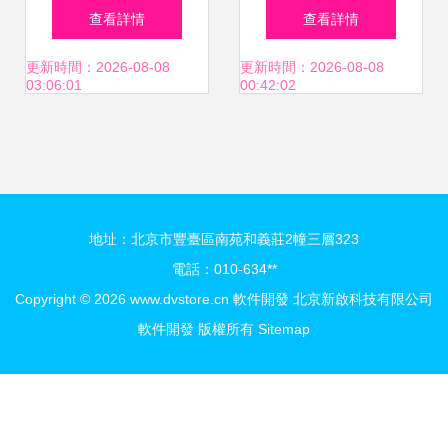
指南 機遇、功能與
方案 用迅捷流程圖
查看詳情
查看詳情
未來趨勢
軟件高效規劃產品
更新時間：2026-08-08
更新時間：2026-08-08
03:06:01
00:42:02
開發與健康咨詢
地址：北京市豐臺區南苑和義莊2幢三層323
電話：010-634**
Copyright © 2026
www.dvstore.cn
軟件開發
北京新啟科技有限公司
軟件開發
版權所有
Sitemap