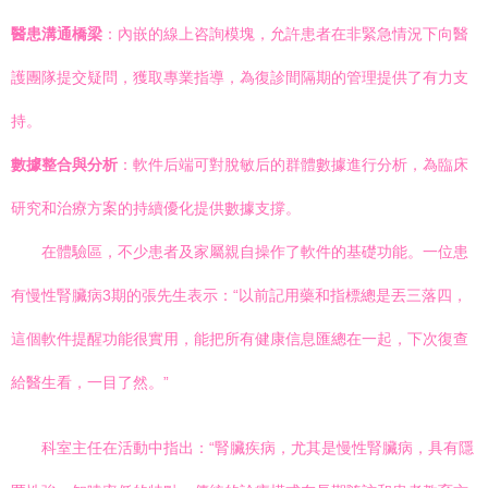
醫患溝通橋梁
：內嵌的線上咨詢模塊，允許患者在非緊急情況下向醫
護團隊提交疑問，獲取專業指導，為復診間隔期的管理提供了有力支
持。
數據整合與分析
：軟件后端可對脫敏后的群體數據進行分析，為臨床
研究和治療方案的持續優化提供數據支撐。
在體驗區，不少患者及家屬親自操作了軟件的基礎功能。一位患
有慢性腎臟病3期的張先生表示：“以前記用藥和指標總是丟三落四，
這個軟件提醒功能很實用，能把所有健康信息匯總在一起，下次復查
給醫生看，一目了然。”
科室主任在活動中指出：“腎臟疾病，尤其是慢性腎臟病，具有隱