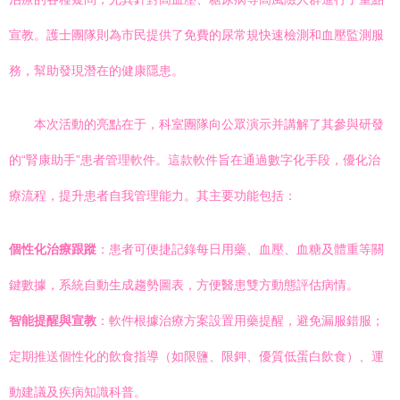
宣教。護士團隊則為市民提供了免費的尿常規快速檢測和血壓監測服
務，幫助發現潛在的健康隱患。
本次活動的亮點在于，科室團隊向公眾演示并講解了其參與研發
的“腎康助手”患者管理軟件。這款軟件旨在通過數字化手段，優化治
療流程，提升患者自我管理能力。其主要功能包括：
個性化治療跟蹤
：患者可便捷記錄每日用藥、血壓、血糖及體重等關
鍵數據，系統自動生成趨勢圖表，方便醫患雙方動態評估病情。
智能提醒與宣教
：軟件根據治療方案設置用藥提醒，避免漏服錯服；
定期推送個性化的飲食指導（如限鹽、限鉀、優質低蛋白飲食）、運
動建議及疾病知識科普。