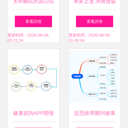
太和醫院武當山院
專業之選 濟南捷森
區康養項目推介組
科技，打造優質二
查看詳情
查看詳情
走進上海大世界，
碼公益全返系統
更新時間：2026-08-08
更新時間：2026-08-08
00:31:34
16:45:04
智慧醫療與軟件開
APP
發共繪健康新藍圖
健康咨詢APP開發
從思維導圖到健康