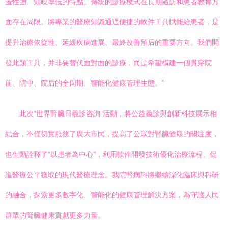
匿性強、知曉率低的特點。傳統的診療模式在長期隨訪和患者教育方
面存在局限。將專業的醫療知識通過便捷的軟件工具賦能給患者，是
提升治療依從性、延緩疾病進展、最終改善預后的重要方向。我們開
發此類工具，并非要替代面對面的診療，而是希望構建一個貫穿院
前、院中、院后的全周期、智能化健康管理生態。”
此次“世界腎臟日義診咨詢”活動，將公益義診與創新科技展示相
結合，不僅切實服務了廣大市民，提高了公眾對腎臟健康的關注度，
也生動詮釋了“以患者為中心”，利用軟件開發技術優化治療流程、促
進醫療公平獲取的現代醫療理念。我院腎病科將繼續深化臨床與科研
的融合，探索更多數字化、智能化的健康管理解決方案，為守護人民
群眾的腎臟健康貢獻更多力量。